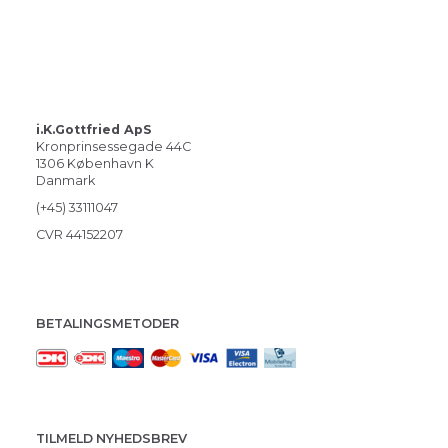
i.K.Gottfried ApS
Kronprinsessegade 44C
1306 København K
Danmark
(+45) 33111047
CVR 44152207
BETALINGSMETODER
TILMELD NYHEDSBREV