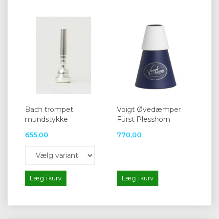
Bach trompet
Voigt Øvedæmper
mundstykke
Fürst Plesshorn
655,00
770,00
Læg i kurv
Læg i kurv