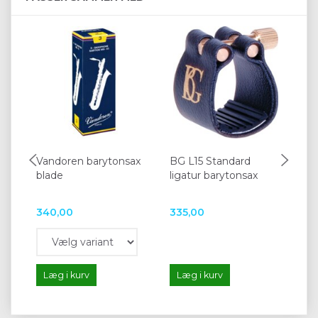
Vandoren barytonsax
BG L15 Standard
BG
blade
ligatur barytonsax
Rev
ba
340,00
335,00
66
Læg i kurv
Læg i kurv
L