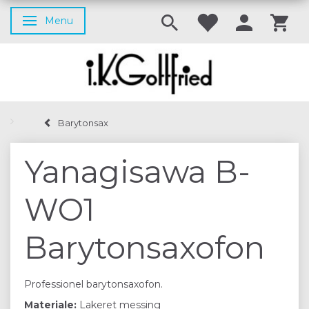
Menu
Skifte navigation
Barytonsax
Yanagisawa B-
WO1
Barytonsaxofon
Professionel barytonsaxofon.
Materiale:
Lakeret messing