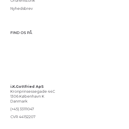
Ordrehistorik
Nyhedsbrev
FIND OS PÅ
i.K.Gottfried ApS
Kronprinsessegade 44C
1306 København K
Danmark
(+45) 33111047
CVR 44152207